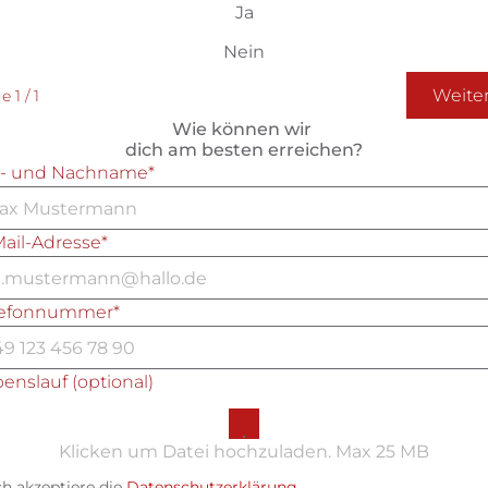
Ja
Nein
Weite
 1 / 1
Wie können wir 
dich am besten erreichen?
r- und Nachname*
ail-Adresse*
lefonnummer*
enslauf (optional)
Klicken um Datei hochzuladen. Max 25 MB
ch akzeptiere die 
Datenschutzerklärung