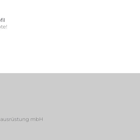
il
te!
udeausrüstung mbH